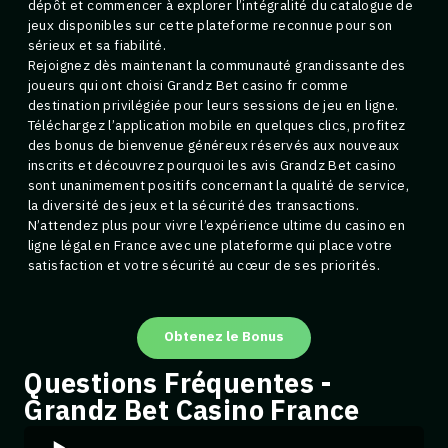
dépôt et commencer à explorer l’intégralité du catalogue de
jeux disponibles sur cette plateforme reconnue pour son
sérieux et sa fiabilité.
Rejoignez dès maintenant la communauté grandissante des
joueurs qui ont choisi Grandz Bet casino fr comme
destination privilégiée pour leurs sessions de jeu en ligne.
Téléchargez l’application mobile en quelques clics, profitez
des bonus de bienvenue généreux réservés aux nouveaux
inscrits et découvrez pourquoi les avis Grandz Bet casino
sont unanimement positifs concernant la qualité de service,
la diversité des jeux et la sécurité des transactions.
N’attendez plus pour vivre l’expérience ultime du casino en
ligne légal en France avec une plateforme qui place votre
satisfaction et votre sécurité au cœur de ses priorités.
Obtenez le Bonus
Questions Fréquentes -
Grandz Bet Casino France