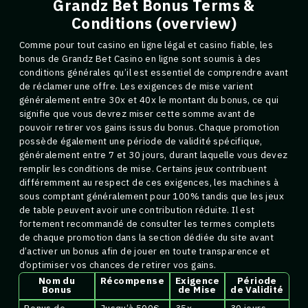
Grandz Bet Bonus Terms &
Conditions (overview)
Comme pour tout casino en ligne légal et casino fiable, les
bonus de Grandz Bet Casino en ligne sont soumis à des
conditions générales qu’il est essentiel de comprendre avant
de réclamer une offre. Les exigences de mise varient
généralement entre 30x et 40x le montant du bonus, ce qui
signifie que vous devrez miser cette somme avant de
pouvoir retirer vos gains issus du bonus. Chaque promotion
possède également une période de validité spécifique,
généralement entre 7 et 30 jours, durant laquelle vous devez
remplir les conditions de mise. Certains jeux contribuent
différemment au respect de ces exigences, les machines à
sous comptant généralement pour 100% tandis que les jeux
de table peuvent avoir une contribution réduite. Il est
fortement recommandé de consulter les termes complets
de chaque promotion dans la section dédiée du site avant
d’activer un bonus afin de jouer en toute transparence et
d’optimiser vos chances de retirer vos gains.
Nom du
Récompense
Exigence
Période
Bonus
de Mise
de Validité