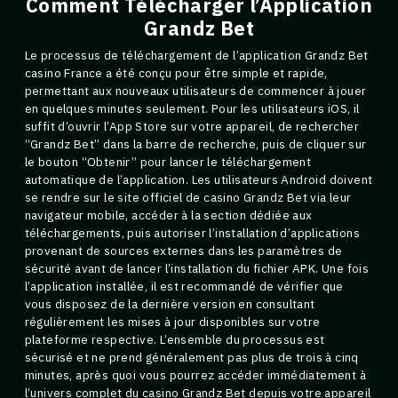
Comment Télécharger l’Application
Grandz Bet
Le processus de téléchargement de l’application Grandz Bet
casino France a été conçu pour être simple et rapide,
permettant aux nouveaux utilisateurs de commencer à jouer
en quelques minutes seulement. Pour les utilisateurs iOS, il
suffit d’ouvrir l’App Store sur votre appareil, de rechercher
“Grandz Bet” dans la barre de recherche, puis de cliquer sur
le bouton “Obtenir” pour lancer le téléchargement
automatique de l’application. Les utilisateurs Android doivent
se rendre sur le site officiel de casino Grandz Bet via leur
navigateur mobile, accéder à la section dédiée aux
téléchargements, puis autoriser l’installation d’applications
provenant de sources externes dans les paramètres de
sécurité avant de lancer l’installation du fichier APK. Une fois
l’application installée, il est recommandé de vérifier que
vous disposez de la dernière version en consultant
régulièrement les mises à jour disponibles sur votre
plateforme respective. L’ensemble du processus est
sécurisé et ne prend généralement pas plus de trois à cinq
minutes, après quoi vous pourrez accéder immédiatement à
l’univers complet du casino Grandz Bet depuis votre appareil