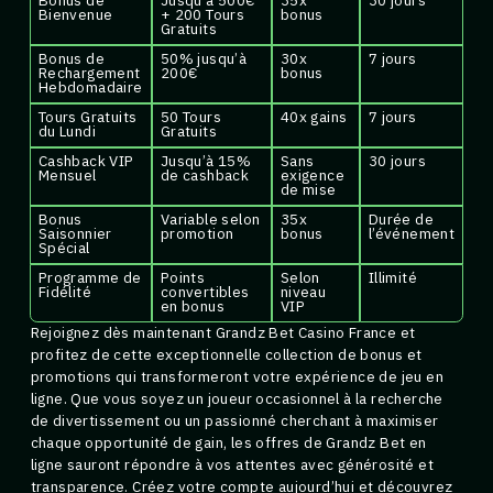
Bonus de
Jusqu’à 500€
35x
30 jours
Bienvenue
+ 200 Tours
bonus
Gratuits
Bonus de
50% jusqu’à
30x
7 jours
Rechargement
200€
bonus
Hebdomadaire
Tours Gratuits
50 Tours
40x gains
7 jours
du Lundi
Gratuits
Cashback VIP
Jusqu’à 15%
Sans
30 jours
Mensuel
de cashback
exigence
de mise
Bonus
Variable selon
35x
Durée de
Saisonnier
promotion
bonus
l’événement
Spécial
Programme de
Points
Selon
Illimité
Fidélité
convertibles
niveau
en bonus
VIP
Rejoignez dès maintenant Grandz Bet Casino France et
profitez de cette exceptionnelle collection de bonus et
promotions qui transformeront votre expérience de jeu en
ligne. Que vous soyez un joueur occasionnel à la recherche
de divertissement ou un passionné cherchant à maximiser
chaque opportunité de gain, les offres de Grandz Bet en
ligne sauront répondre à vos attentes avec générosité et
transparence. Créez votre compte aujourd’hui et découvrez