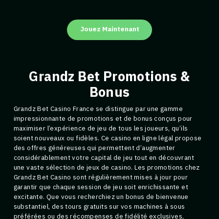
Jouez Maintenant
Grandz Bet Promotions &
Bonus
Grandz Bet Casino France se distingue par une gamme
impressionnante de promotions et de bonus conçus pour
maximiser l’expérience de jeu de tous les joueurs, qu’ils
soient nouveaux ou fidèles. Ce casino en ligne légal propose
des offres généreuses qui permettent d’augmenter
considérablement votre capital de jeu tout en découvrant
une vaste sélection de jeux de casino. Les promotions chez
Grandz Bet Casino sont régulièrement mises à jour pour
garantir que chaque session de jeu soit enrichissante et
excitante. Que vous recherchiez un bonus de bienvenue
substantiel, des tours gratuits sur vos machines à sous
préférées ou des récompenses de fidélité exclusives,